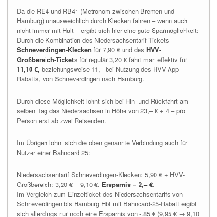
Da die RE4 und RB41 (Metronom zwischen Bremen und
Hamburg) unausweichlich durch Klecken fahren – wenn auch
nicht immer mit Halt – ergibt sich hier eine gute Sparmöglichkeit:
Durch die Kombination des Niedersachsentarif-Tickets
Schneverdingen-Klecken
für 7,90 € und des
HVV-
Großbereich-Ticket
s für regulär 3,20 € fährt man effektiv für
11,10 €,
beziehungsweise 11,– bei Nutzung des HVV-App-
Rabatts, von Schneverdingen nach Hamburg.
Durch diese Möglichkeit lohnt sich bei Hin- und Rückfahrt am
selben Tag das Niedersachsen in Höhe von 23,– € + 4,– pro
Person erst ab zwei Reisenden.
Im Übrigen lohnt sich die oben genannte Verbindung auch für
Nutzer einer Bahncard 25:
Niedersachsentarif Schneverdingen-Klecken: 5,90 € + HVV-
Großbereich: 3,20 € = 9,10 €.
Ersparnis = 2,– €
.
Im Vergleich zum Einzelticket des Niedersachsentarifs von
Schneverdingen bis Hamburg Hbf mit Bahncard-25-Rabatt ergibt
sich allerdings nur noch eine Ersparnis von -.85 € (9,95 € → 9,10