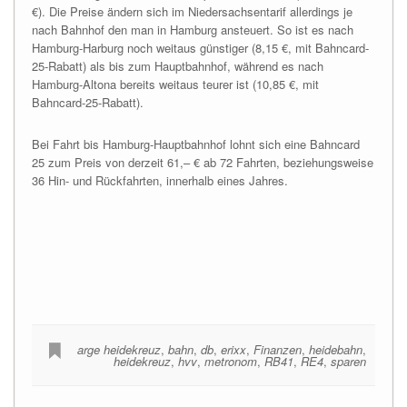
€). Die Preise ändern sich im Niedersachsentarif allerdings je
nach Bahnhof den man in Hamburg ansteuert. So ist es nach
Hamburg-Harburg noch weitaus günstiger (8,15 €, mit Bahncard-
25-Rabatt) als bis zum Hauptbahnhof, während es nach
Hamburg-Altona bereits weitaus teurer ist (10,85 €, mit
Bahncard-25-Rabatt).
Bei Fahrt bis Hamburg-Hauptbahnhof lohnt sich eine Bahncard
25 zum Preis von derzeit 61,– € ab 72 Fahrten, beziehungsweise
36 Hin- und Rückfahrten, innerhalb eines Jahres.
arge heidekreuz
,
bahn
,
db
,
erixx
,
Finanzen
,
heidebahn
,
heidekreuz
,
hvv
,
metronom
,
RB41
,
RE4
,
sparen