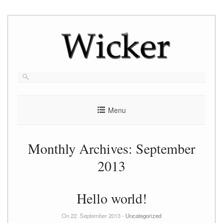
Skip
to
content
Menu
Monthly Archives:
September
2013
Hello world!
On 22. September 2013 -
Uncategorized